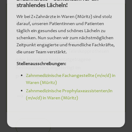
strahlendes Lächeln!
Wir bei Z+Zahnärzte in Waren (Müritz) sind stolz
Zahnersatz
darauf, unseren Patientinnen und Patienten
täglich ein gesundes und schönes Lächeln zu
schenken. Nun suchen wir zum nächstmöglichen
Vollkeramischer Versorgung für einen
Zeitpunkt engagierte und freundliche Fachkräfte,
Einzelzahn, komfortable Teleskopprothesen
die unser Team verstärkt.
oder komplexe implantatgetragene
Stellenausschreibungen:
Restaurationen, angefertigt im
Zahnmedizinische Fachangestellte (m/w/d) in
praxisintegrierten Labor.
Waren (Müritz)
Zahnmedizinische Prophylaxeassistenten/in
$
(m/w/d) in Waren (Müritz)