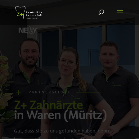
L
PARTNERSCHAFT
Z+
Zahnärzte
in Waren (Müritz)
Gut, dass Sie zu uns gefunden haben, denn