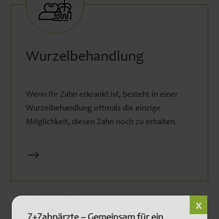
Wurzelbehandlung
Wenn Ihr Zahn erkrankt ist, besteht in einer
Wurzelbehandlung oftmals die einzige
Möglichkeit, diesen Zahn noch zu erhalten.
$
Z+Zahnärzte – Gemeinsam für ein